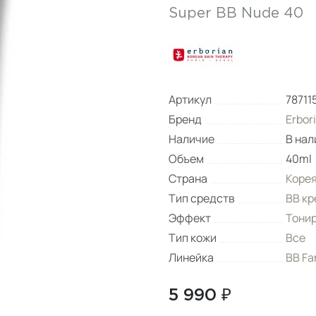
Super BB Nude 40
Артикул
78711
Бренд
Erbor
Наличие
В нал
Объем
40ml
Страна
Коре
Тип средств
BB кр
Эффект
Тони
Тип кожи
Все
Линейка
BB Fa
5 990 ₽