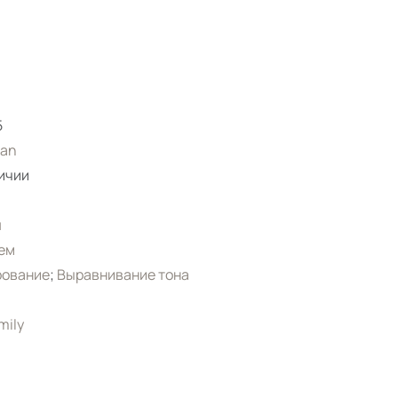
5
ian
ичии
я
ем
рование
;
Выравнивание тона
mily