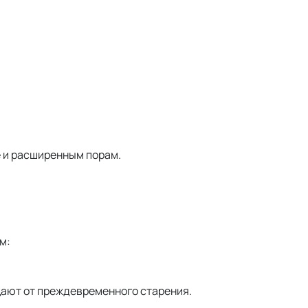
е и расширенным порам.
м:
ают от преждевременного старения.