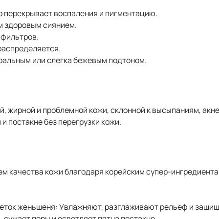
ко перекрывает воспаления и пигментацию.
м здоровым сиянием.
 фильтров.
 распределяется.
тральным или слегка бежевым подтоном.
, жирной и проблемной кожи, склонной к высыпаниям, акн
и постакне без перегрузки кожи.
ием качества кожи благодаря корейским супер-ингредиента
еток женьшеня: Увлажняют, разглаживают рельеф и защищ
 сужает поры и осветляет пятна постакне.