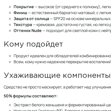
Покрытие
— высокое (от среднего к полному), лег
Финиш
— естественный бархатно-матовый, с легки
Защита от солнца
— SPF20 на основе минеральных
Текстура
— кремовая, достаточно густая, но легко
Оттенок Nude
— подходит для светлой кожи с ней
Кому подойдет
Продукт идеален для обладателей комбинированной
Всем, кому нужно надежное перекрытие воспалений 
Ухаживающие компоненты
Средство не просто маскирует, а работает над улучшен
50% формулы составляют:
Экстракт белого женьшеня и ферментированный цв
Ниацинамид (витамин B3). Борется с воспалениями,