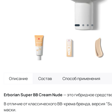
Описание
Состав
Способ применения
Erborian Super BB Cream Nude
— это гибридное средство
В отличие от классического BB-крема бренда, версия "
маски.