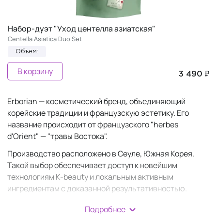
Набор-дуэт "Уход центелла азиатская"
Centella Asiatica Duo Set
Объем:
В корзину
3 490 ₽
Erborian — косметический бренд, объединяющий
корейские традиции и французскую эстетику. Его
название происходит от французского "herbes
d'Orient" — "травы Востока".
Производство расположено в Сеуле, Южная Корея.
Такой выбор обеспечивает доступ к новейшим
технологиям K-beauty и локальным активным
ингредиентам с доказанной результативностью.
С момента запуска в 2007 году бренд придерживается
Подробнее