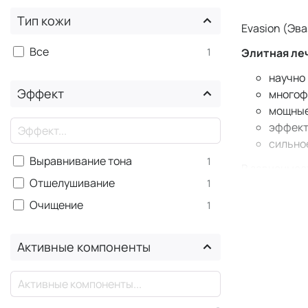
Тип кожи
Evasion (Эв
Все
1
Элитная леч
научно
Эффект
многоф
мощные
×
эффект
сильно
Выравнивание тона
1
В зависимос
Отшелушивание
1
обеспечивае
подтверждаю
Очищение
1
С чег
Активные компоненты
Двухфа
×
стирать
Гидроге