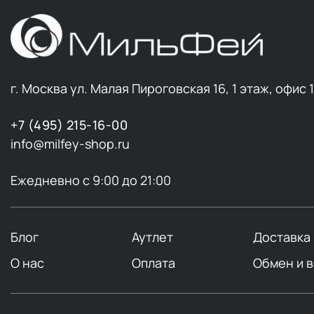
Масло жожоба
+3
Масло Ши
+3
Медь
+1
Метионин
+1
г. Москва ул. Малая Пироговская 16, 1 этаж, офис 
Молочная кислота
+3
+7 (495) 215-16-00
Морской коллаген
+1
info@milfey-shop.ru
Мочевина
+2
Натуральный холестерол
+1
Ежедневно с 9:00 до 21:00
Ниацинамид (витамин B3)
+8
Пантенол (витамин B5)
+7
Блог
Аутлет
Доставка
Папаин
+1
О нас
Оплата
Обмен и 
ПДРН
+2
Пептиды
+2
Пребиотик
+1