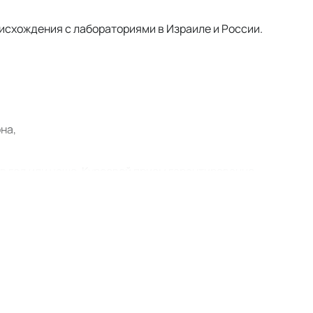
оисхождения с лабораториями в Израиле и России.
на,
в год или чаще. Курсовой прием гарантированно
е положительные
отзывы о Evasion
только
цевтикой Evasion
ьбы с пигментацией любой этиологии, способная
иксного эластичного волокна, которые можно