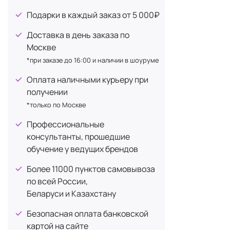
Витамин F
с экстракто
Подарки в каждый заказ от 5 000₽
+1
Витамин K
+3
Доставка в день заказа по
ГАМК (GABA)
Москве
+1
*при заказе до 16:00 и наличии в шоуруме
Гиалуроновая кислота
+5
Гликолевая кислота
Оплата наличными курьеру при
+3
получении
Глицерин
+34
*только по Москве
Глутамин
+1
Профессиональные
Дикалия глицирризат
+1
консультанты, прошедшие
Диоксид титана
+4
обучение у ведущих брендов
Дипептид-2
+1
Более 11000 пунктов самовывоза
Жемчужная пудра
+1
по всей России,
Беларуси и Казахстану
Женьшень
+3
Йод
+3
Безопасная оплата банковской
картой на сайте
Кальций
+5