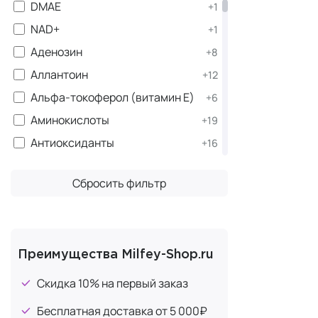
DMAE
+1
использ
NAD+
+1
Сыворо
этому 
Аденозин
+8
нормал
Аллантоин
+12
Био-же
Альфа-токоферол (витамин Е)
+6
антист
улучшае
Аминокислоты
+19
Крем-ли
Антиоксиданты
+16
приводи
Арбутин
+1
Жидкий
Сбросить фильтр
способ
Аргинин
+6
Одна из лин
Аскорбиновая кислота
+10
(витамин С)
БАД. Не явл
Бетаин
+7
Преимущества Milfey-Shop.ru
В интернет-
Бисаболол (экстракт ромашки)
+1
доставкой п
Скидка 10% на первый заказ
Витамин B
+3
косметическ
Бесплатная доставка от 5 000₽
всем интере
Витамин D
+4