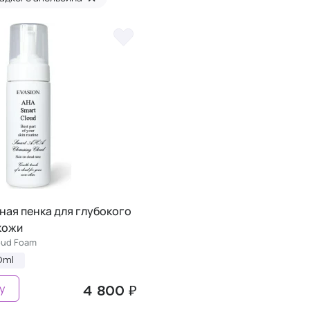
ная пенка для глубокого
кожи
oud Foam
0ml
у
4 800 ₽