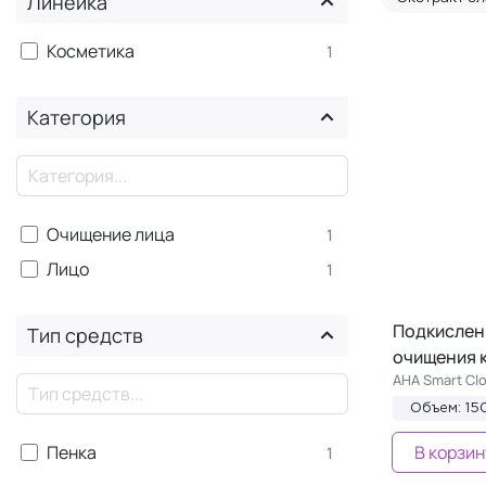
Линейка
Косметика
1
Категория
×
Очищение лица
1
Лицо
1
Подкислен
Тип средств
очищения 
AHA Smart Cl
×
Объем: 15
Пенка
В корзин
1