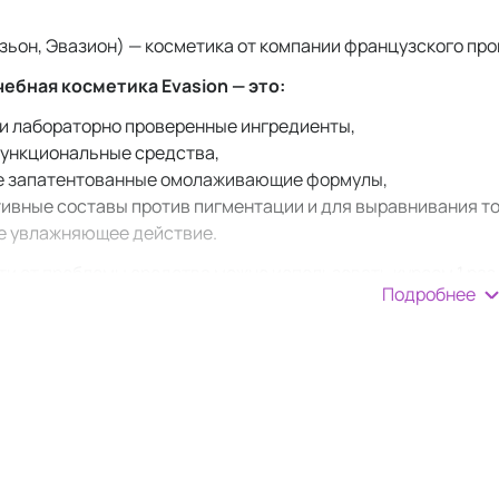
азьон, Эвазион) — косметика от компании французского пр
ебная косметика Evasion — это:
 и лабораторно проверенные ингредиенты,
ункциональные средства,
 запатентованные омолаживающие формулы,
ивные составы против пигментации и для выравнивания то
е увлажняющее действие.
ти от проблемы средства можно использовать курсом 1 раз 
Подробнее
т заявленный производителем результат. Многочисленны
т это.
о начать знакомство с косме
зная отбеливающая система Depegmentor R+M Set для бор
 пигмент без лазеров и пилингов за 4 недели.
левые патчи Collagen Boost для лба и глаз на основе матр