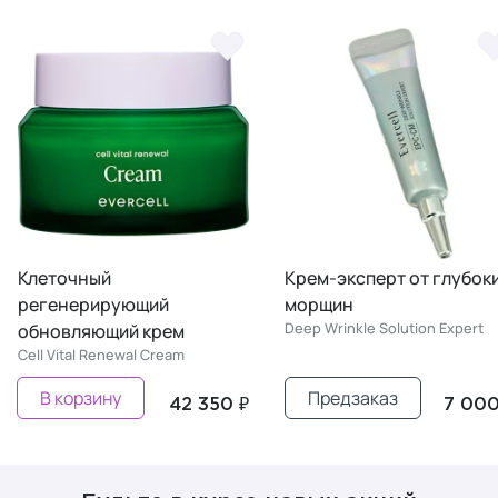
Крем-эксперт от глубоких
Микроклеточная дето
морщин
маска Micro Cell-Tox
Deep Wrinkle Solution Expert
Micro Cell-Tox Bubble Mask
Предзаказ
Предзаказ
₽
7 000 ₽
9 0