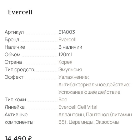
Артикул
E14003
Бренд
Evercell
Наличие
В наличии
Объем
120ml
Страна
Корея
Тип средств
Эмульсия
Эффект
Увлажнение
;
Антибактериальное действие
;
Успокаивающее действие
Тип кожи
Все
Линейка
Evercell Cell Vital
Активные
Аллантоин
,
Пантенол (витамин
компоненты
B5)
,
Церамиды
,
Экзосомы
14 490 ₽