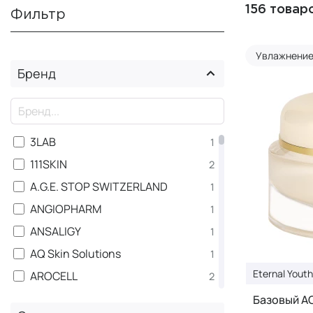
156 товар
Фильтр
Увлажнени
Бренд
×
3LAB
1
111SKIN
2
A.G.E. STOP SWITZERLAND
1
ANGIOPHARM
1
ANSALIGY
1
AQ Skin Solutions
1
Eternal Youth
AROCELL
2
ATACHE
1
Базовый AG