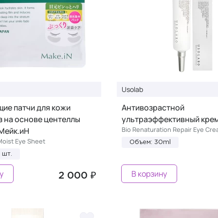
Usolab
ие патчи для кожи
Антивозрастной
з на основе центеллы
ультраэффективный крем
Bio Renaturation Repair Eye Cr
Мейк.иН
Moist Eye Sheet
Объем: 30ml
 шт.
у
В корзину
2 000 ₽