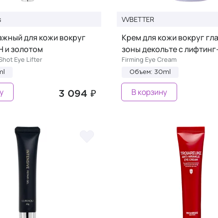
s
VVBETTER
ажный для кожи вокруг
Крем для кожи вокруг гла
Н и золотом
зоны декольте с лифтин
hot Eye Lifter
Firming Eye Cream
ml
Объем: 30ml
у
В корзину
3 094 ₽