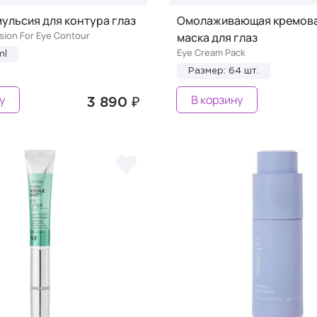
мульсия для контура глаз
Омолаживающая кремова
sion For Eye Contour
маска для глаз
Eye Cream Pack
ml
Размер: 64 шт.
у
В корзину
3 890 ₽