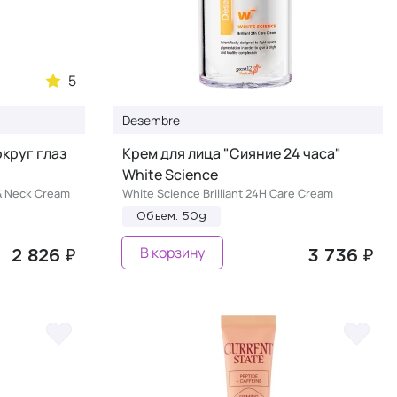
5
Desembre
округ глаз
Крем для лица "Сияние 24 часа"
White Science
 & Neck Cream
White Science Brilliant 24H Care Cream
Объем: 50g
В корзину
2 826 ₽
3 736 ₽