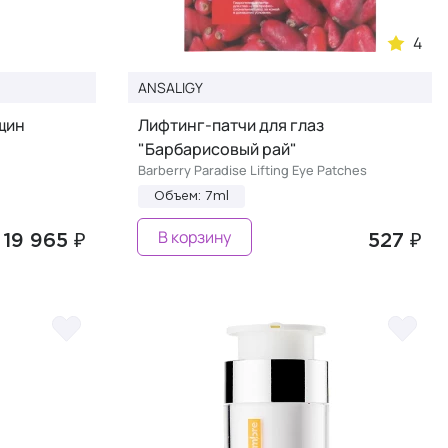
4
ANSALIGY
щин
Лифтинг-патчи для глаз
"Барбарисовый рай"
Barberry Paradise Lifting Eye Patches
Объем: 7ml
В корзину
19 965 ₽
527 ₽