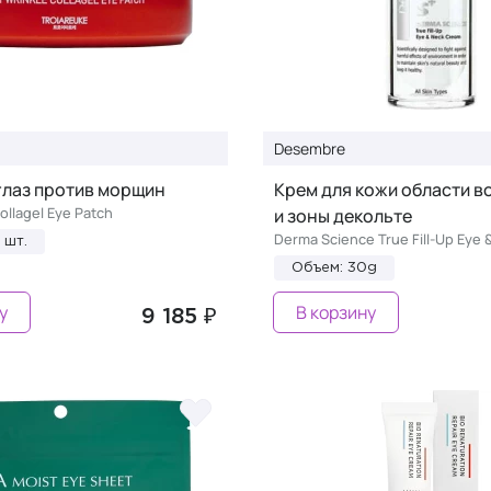
Desembre
глаз против морщин
Крем для кожи области в
ollagel Eye Patch
и зоны декольте
Derma Science True Fill-Up Eye
 шт.
Объем: 30g
у
В корзину
9 185 ₽