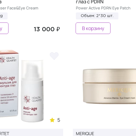
з
глаз с PDRN
raser Face&Eye Cream
Power Active PDRN Eye Patch
0g
Объем: 2*30 шт.
у
В корзину
13 000 ₽
5
RTET
MERIQUE