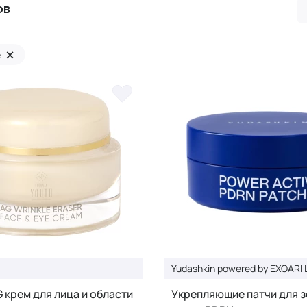
ов
×
е
Yudashkin powered by EXOARI 
 крем для лица и области
Укрепляющие патчи для з