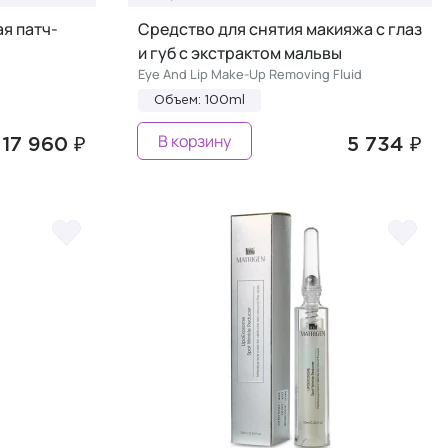
я патч-
Средство для снятия макияжа с глаз
и губ с экстрактом мальвы
Eye And Lip Make-Up Removing Fluid
Объем: 100ml
В корзину
17 960 ₽
5 734 ₽