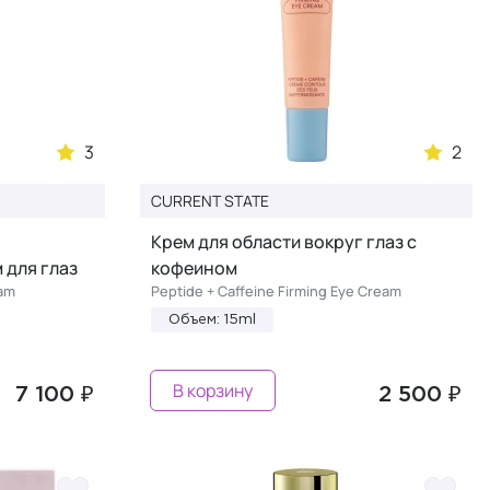
3
2
CURRENT STATE
Крем для области вокруг глаз с
 для глаз
кофеином
eam
Peptide + Caffeine Firming Eye Cream
Объем: 15ml
В корзину
7 100 ₽
2 500 ₽