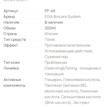
Артикул
FP-49
Бренд
EGIA Biocare System
Наличие
В наличии
Объем
200ml
Страна
Италия
Тип средств
Тоник
Эффект
Противовоспалительное
;
Успокаивающее действие
;
Сужение пор
Тип кожи
Проблемная
Линейка
Cleansing&Toning - очищение и
тонизация
Активные
Глицерин
,
Гликолевая кислота
,
компоненты
Пантенол (витамин B5)
,
Молочная кислота
,
Лимонная
кислота
,
Салициловая кислота
(ВНА-кислота)
,
Экстракт