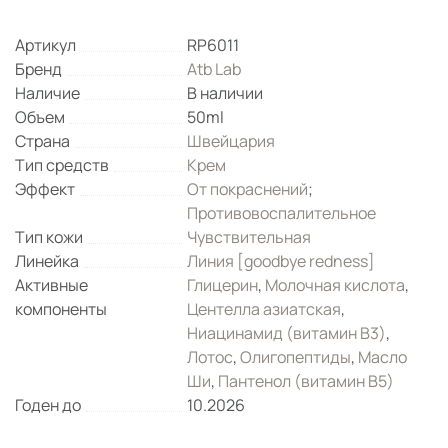
Артикул
RP6011
Бренд
Atb Lab
Наличие
В наличии
Объем
50ml
Страна
Швейцария
Тип средств
Крем
Эффект
От покраснений
;
Противовоспалительное
Тип кожи
Чувствительная
Линейка
Линия [goodbye redness]
Активные
Глицерин
,
Молочная кислота
,
компоненты
Центелла азиатская
,
Ниацинамид (витамин B3)
,
Лотос
,
Олигопептиды
,
Масло
Ши
,
Пантенол (витамин B5)
Годен до
10.2026