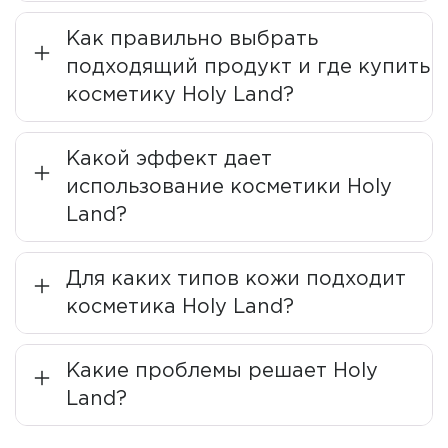
технологическая база, обучение специалистов,
жесткие требования к уровню продукции и тщательный
Как правильно выбрать
поэтапный контроль производства позволяют
подходящий продукт и где купить
достигать самого высокого уровня эстетических
косметику Holy Land?
задач. Эффективность продукции HL Labs
подтверждена многолетней практикой в
дерматологических клиниках и медицинских центрах.
Какой эффект дает
использование косметики Holy
Философия бренда
Land?
При производстве косметики компания опирается на
несколько пунктов:
Для каких типов кожи подходит
косметика Holy Land?
использование качественных, натуральных и
безопасных компонентов;
прохождение испытаний в медицинских центрах;
Какие проблемы решает Holy
подбор идеальных пропорций, в которых будут
Land?
сочетаться активные ингредиенты;
ориентация на проверенные временем