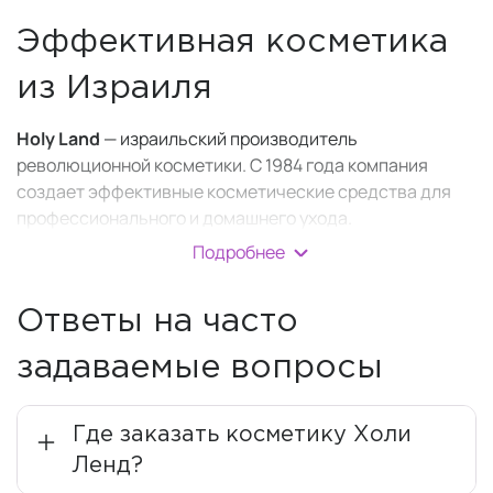
Эффективная косметика
из Израиля
Holy Land
— израильский производитель
революционной косметики. С 1984 года компания
создает эффективные косметические средства для
профессионального и домашнего ухода.
Подробнее
Вся продукция
Холи Ленд
сертифицирована,
соответствует международным стандартам качества
и прошла проверки медицинских сообществ и
Ответы на часто
авторитетных дерматологов. Купить косметику
компании можно на пяти континентах более чем в 100
задаваемые вопросы
странах.
Производственная лаборатория
Holy Land Laboratories
Где заказать косметику Холи
— лидер среди мировых производителей
уходовой
Ленд?
профессиональной косметики
. Собственная