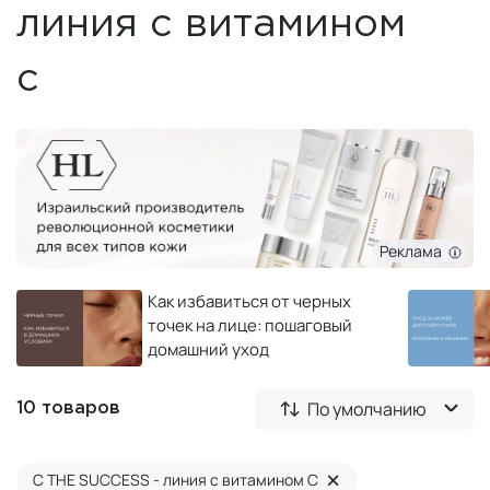
линия с витамином
c
Реклама
Как избавиться от черных
точек на лице: пошаговый
домашний уход
По умолчанию
10 товаров
×
C THE SUCCESS - линия с витамином C