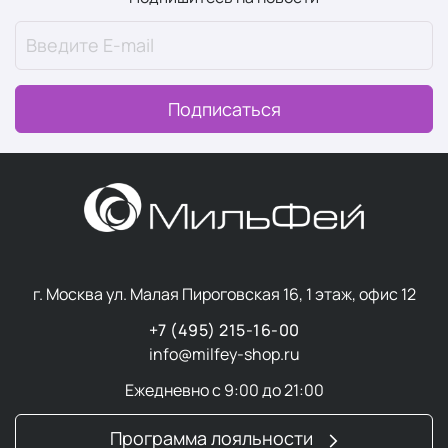
Главный принцип компании Holy Land
— не
экономить на входящих в состав ингредиентах.
Производитель регулярно выпускает новые
косметические линейки только на основе дорогих и
Подписаться
эффективных препаратов.
Питательные сыворотки, кремы против пигментации,
маски для антивозрастного ухода, салфетки для
чувствительной кожи, лосьоны для проблемной кожи
—
все продукты гипоаллергенны и подходят для
деликатного ухода салонного уровня в домашних
условиях. Компания не тестирует косметические
г. Москва ул. Малая Пироговская 16, 1 этаж, офис 12
средства на животных, поэтому продукция подходит и
для веганов.
+7 (495) 215-16-00
info@milfey-shop.ru
Линейки Holy Land для
Ежедневно с 9:00 до 21:00
всех типов кожи
Программа лояльности