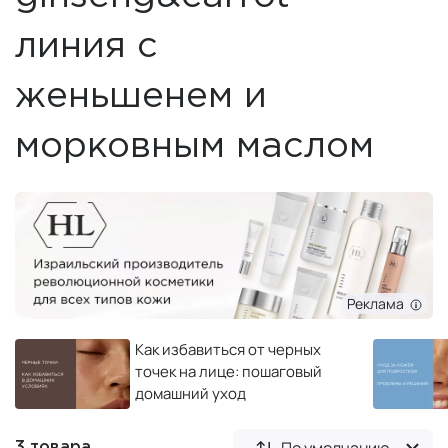
линия с
женьшенем и
морковным маслом
Реклама
Как избавиться от черных
точек на лице: пошаговый
домашний уход
По умолчанию
3 товара