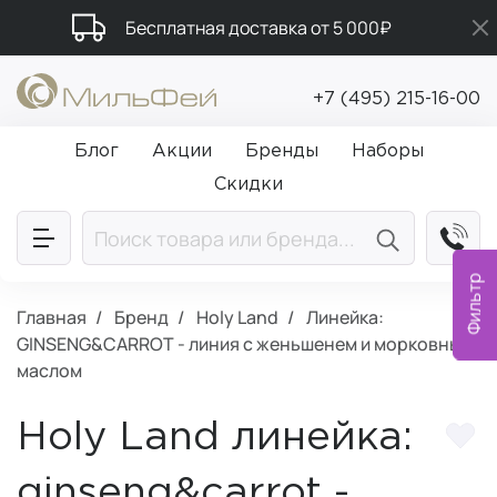
Бесплатная доставка от 5 000₽
Промокод ПРИВЕТ
+7 (495) 215-16-00
Подарки в каждый заказ от 5 000₽
Блог
Акции
Бренды
Наборы
Скидки
Фильтр
Главная
Бренд
Holy Land
Линейка:
GINSENG&CARROT - линия с женьшенем и морковным
маслом
Holy Land линейка:
ginseng&carrot -