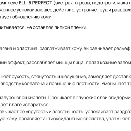
комплекс
ELL-6 PERFECT
(экстракты розы, недотроги, мака 
раженное успокаивающее действие, устраняет зуд и раздра
твует обновлению кожи.
итывается, не оставляя липкой пленки.
гена и эластина, разглаживает кожу, выравнивает рельеф.
ный эффект, расслабляет мышцы лица, делая кожные зало
.
няет сухость, стянутость и шелушение, замедляет достав
изводству коллагена и повышению плотности. Уменьшает 
алуроновой кислоты. Проникает в глубокие слои эпидерми
дает влаге испариться.
повышает ее упругость и эластичность, успокаивает раздра
ю кожу, проявляет антиоксидантные свойства, увлажняет 