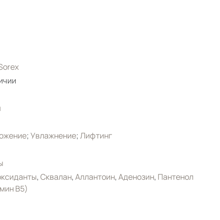
Sorex
ичии
я
ожение
;
Увлажнение
;
Лифтинг
ы
оксиданты
,
Сквалан
,
Аллантоин
,
Аденозин
,
Пантенол
мин B5)