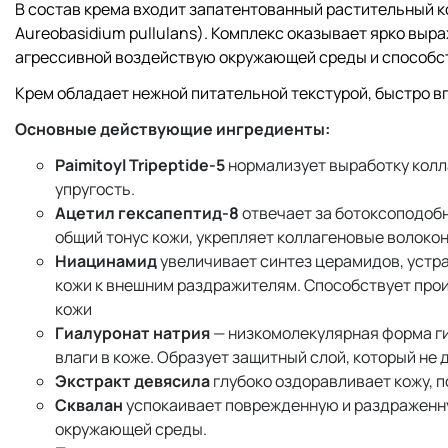
В состав крема входит запатентованный растительный 
Aureobasidium pullulans). Комплекс оказывает ярко вы
агрессивной воздействую окружающей среды и способс
Крем обладает нежной питательной текстурой, быстро вп
Основные действующие ингредиенты:
Paimitoyl Tripeptide-5
нормализует выработку колла
упругость.
Ацетил гексапептид-8
отвечает за ботоксоподоб
общий тонус кожи, укрепляет коллагеновые волокон
Ниацинамид
увеличивает синтез церамидов, устра
кожи к внешним раздражителям. Способствует про
кожи
Гиалуронат натрия
— низкомолекулярная форма ги
влаги в коже. Образует защитный слой, который не 
Экстракт девясила
глубоко оздоравливает кожу, 
Сквалан
успокаивает поврежденную и раздраженну
окружающей среды.