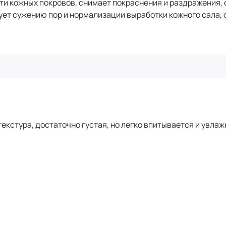
ти кожных покровов, снимает покраснения и раздражения
ует сужению пор и нормализации выработки кожного сала
текстура, достаточно густая, но легко впитывается и увлаж