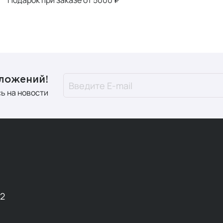
дложений!
ь на новости
12