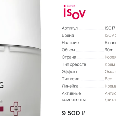
Артикул
ISO17
Бренд
ISOV 
Наличие
В нал
Объем
30ml
Страна
Коре
Тип средств
Крем
Эффект
Омол
Тип кожи
Все
Линейка
Крем
Активные
Анти
компоненты
(вита
9 500 ₽