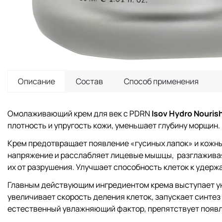
Описание
Состав
Способ применения
Омолаживающий крем для век с PDRN
Isov Hydro Nouris
плотность и упругость кожи, уменьшает глубину морщин
Крем предотвращает появление «гусиных лапок» и кожны
напряжение и расслабляет лицевые мышцы, разглаживая
их от разрушения. Улучшает способность клеток к удер
Главным действующим ингредиентом крема выступает у
увеличивает скорость деления клеток, запускает синте
естественный увлажняющий фактор, препятствует появ