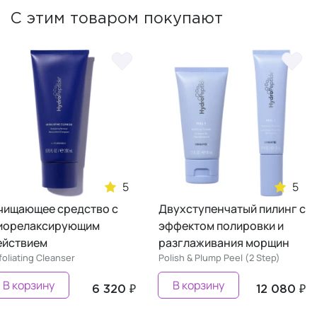
С этим товаром покупают
5
Очищающее средство с
Двухступенчатый пилинг
миорелаксирующим
эффектом полировки и
действием
разглаживания морщин
Exfoliating Cleanser
Polish & Plump Peel (2 Step)
В корзину
В корзину
6 320 ₽
12 080