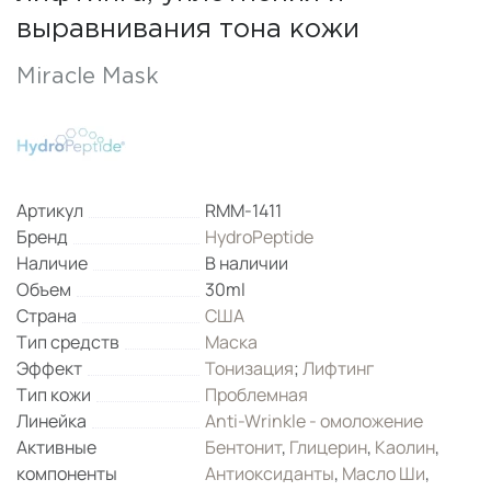
выравнивания тона кожи
Miracle Mask
Артикул
RMM-1411
Бренд
HydroPeptide
Наличие
В наличии
Объем
30ml
Страна
США
Тип средств
Маска
Эффект
Тонизация
;
Лифтинг
Тип кожи
Проблемная
Линейка
Anti-Wrinkle - омоложение
Активные
Бентонит
,
Глицерин
,
Каолин
,
компоненты
Антиоксиданты
,
Масло Ши
,