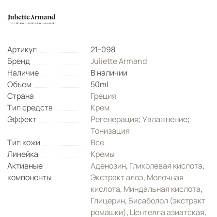
Артикул
21-098
Бренд
Juliette Armand
Наличие
В наличии
Объем
50ml
Страна
Греция
Тип средств
Крем
Эффект
Регенерация
;
Увлажнение
;
Тонизация
Тип кожи
Все
Линейка
Кремы
Активные
Аденозин
,
Гликолевая кислота
,
компоненты
Экстракт алоэ
,
Молочная
кислота
,
Миндальная кислота
,
Глицерин
,
Бисаболол (экстракт
ромашки)
,
Центелла азиатская
,