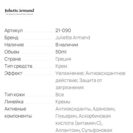
Артикул
21-090
Бренд
Juliette Armand
Наличие
В наличии
Объем
50ml
Страна
Греция
Тип средств
Крем
Эффект
Увлажнение
;
Антиоксидантное
действие
;
Защита от
загрязнения
Тип кожи
Все
Линейка
Кремы
Активные
Антиоксиданты
,
Аденозин
,
компоненты
Глицерин
,
Аскорбиновая
кислота (витамин С)
,
Аллантоин
,
Сульфоновая