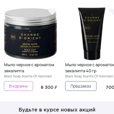
Мыло черное с ароматом
Мыло черное с ароматом
эвкалипта
эвкалипта 40 гр
Black Soap Scents Of Hammam
Black Soap Scents Of Hammam 4
В корзину
Предзаказ
8 300 ₽
700 
Будьте в курсе новых акций