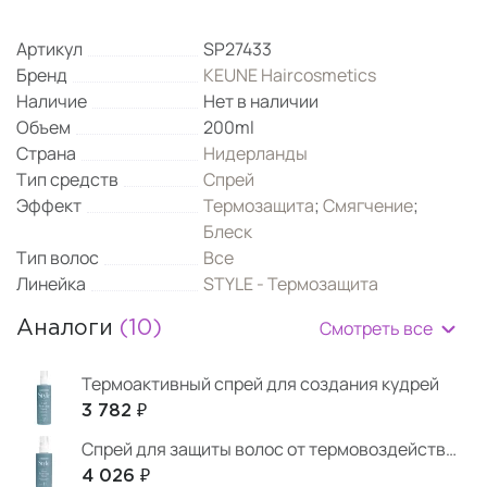
Артикул
SP27433
Бренд
KEUNE Haircosmetics
Наличие
Нет в наличии
Объем
200ml
Страна
Нидерланды
Тип средств
Спрей
Эффект
Термозащита
;
Смягчение
;
Блеск
Тип волос
Все
Линейка
STYLE - Термозащита
Смотреть все
Аналоги
(10)
Термоактивный спрей для создания кудрей
3 782 ₽
Спрей для защиты волос от термовоздействия
4 026 ₽