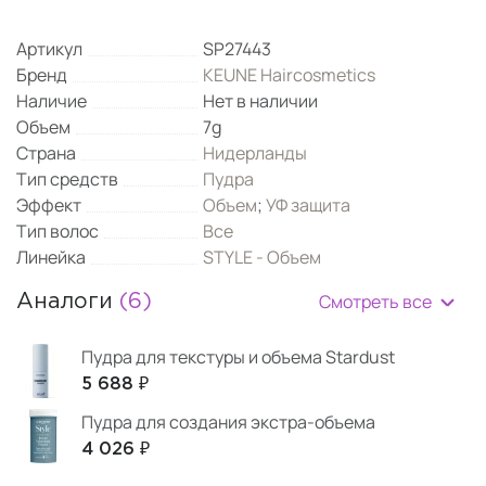
Артикул
SP27443
Бренд
KEUNE Haircosmetics
Наличие
Нет в наличии
Объем
7g
Страна
Нидерланды
Тип средств
Пудра
Эффект
Объем
;
УФ защита
Тип волос
Все
Линейка
STYLE - Объем
Смотреть все
Аналоги
(6)
Пудра для текстуры и объема Stardust
5 688 ₽
Пудра для создания экстра-объема
4 026 ₽