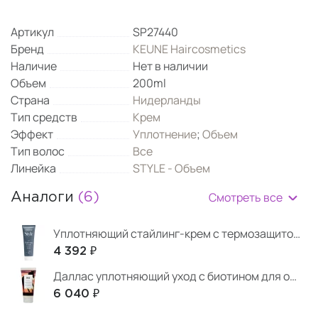
Артикул
SP27440
Бренд
KEUNE Haircosmetics
Наличие
Нет в наличии
Объем
200ml
Страна
Нидерланды
Тип средств
Крем
Эффект
Уплотнение
;
Объем
Тип волос
Все
Линейка
STYLE - Объем
Смотреть все
Аналоги
(6)
Уплотняющий стайлинг-крем с термозащитой 125 мл
4 392 ₽
Даллас уплотняющий уход с биотином для объема
6 040 ₽