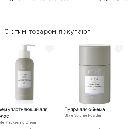
С этим товаром покупают
рем уплотняющий для
Пудра для объема
Style Volume Powder
олос
yle Thickening Cream