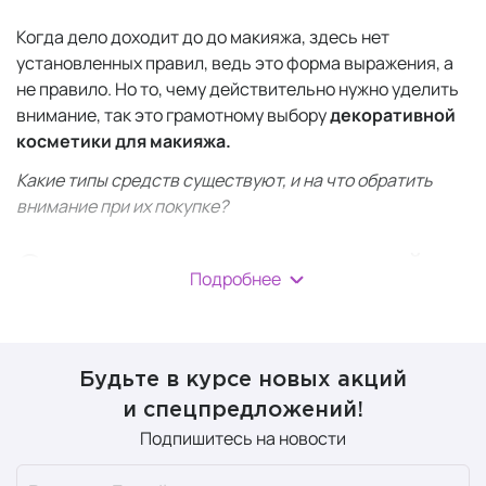
Когда дело доходит до до макияжа, здесь нет
установленных правил, ведь это форма выражения, а
не правило. Но то, чему действительно нужно уделить
внимание, так это грамотному выбору
декоративной
косметики для макияжа.
Какие типы средств существуют, и на что обратить
внимание при их покупке?
Средства декоративной
Подробнее
косметики
Основа под макияж, праймер
Будьте в курсе новых акций
и спецпредложений!
Праймер
всегда наносится первым этапом перед
Подпишитесь на новости
нанесением тонального крема, чтобы подготовить
кожу к ровному нанесению макияжа. Праймеры