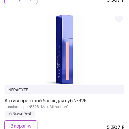
5 307 ₽
INFRACYTE
Антивозрастной блеск для губ №326
LusciousLips №326 "MainAttraction"
Объем: 7ml
В корзину
5 307 ₽