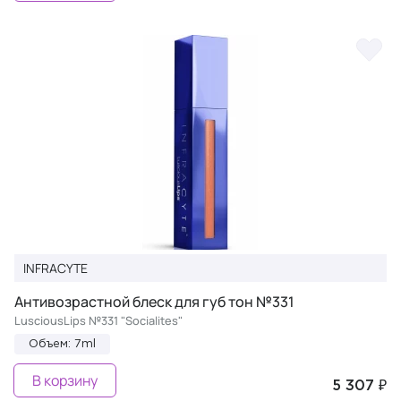
INFRACYTE
Антивозрастной блеск для губ тон №331
LusciousLips №331 "Socialites"
Объем: 7ml
В корзину
5 307 ₽