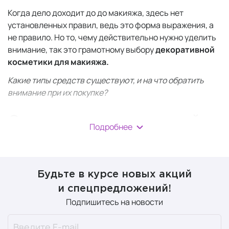
Когда дело доходит до до макияжа, здесь нет
установленных правил, ведь это форма выражения, а
не правило. Но то, чему действительно нужно уделить
внимание, так это грамотному выбору
декоративной
косметики для макияжа.
Какие типы средств существуют, и на что обратить
внимание при их покупке?
Средства декоративной
Подробнее
косметики
Основа под макияж, праймер
Будьте в курсе новых акций
и спецпредложений!
Праймер
всегда наносится первым этапом перед
Подпишитесь на новости
нанесением тонального крема, чтобы подготовить
кожу к ровному нанесению макияжа. Праймеры