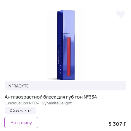
INFRACYTE
Антивозрастной блеск для губ тон №334
LusciousLips №334 "DynamiteDelight"
Объем: 7ml
В корзину
5 307 ₽