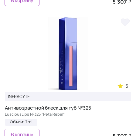
В корзину
5 307 ₽
5
INFRACYTE
Антивозрастной блеск для губ №325
LusciousLips №325 "PetalRebel"
Объем: 7ml
В корзину