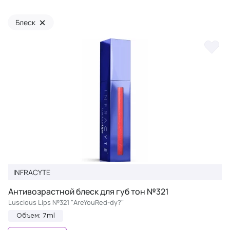
×
Блеск
INFRACYTE
Антивозрастной блеск для губ тон №321
Luscious Lips №321 "AreYouRed-dy?"
Объем: 7ml