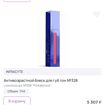
INFRACYTE
Антивозрастной блеск для губ тон №328
LusciousLips №328 "Pinkalicious"
Объем: 7ml
В корзину
5 307 ₽