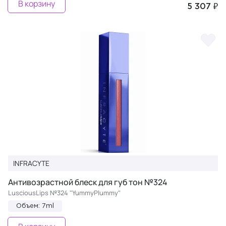
В корзину
5 307 ₽
INFRACYTE
Антивозрастной блеск для губ тон №324
LusciousLips №324 "YummyPlummy"
Объем: 7ml