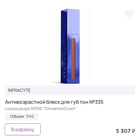
INFRACYTE
Антивозрастной блеск для губ тон №335
LusciousLips №335 "CinnamonCrush"
Объем: 7ml
В корзину
5 307 ₽