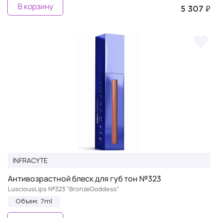
В корзину
5 307 ₽
INFRACYTE
Антивозрастной блеск для губ тон №323
LusciousLips №323 "BronzeGoddess"
Объем: 7ml