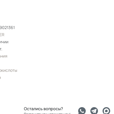
9021361
ER
ичии
т.
ания
окислоты
н
Остались вопросы?
Позвоните или напишите нам!