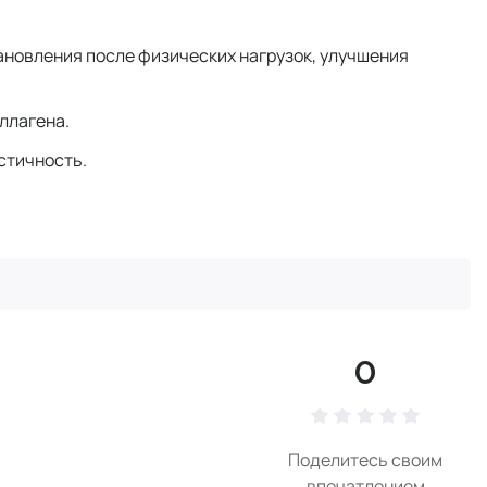
ановления после физических нагрузок, улучшения
оллагена.
астичность.
0
Поделитесь своим
впечатлением