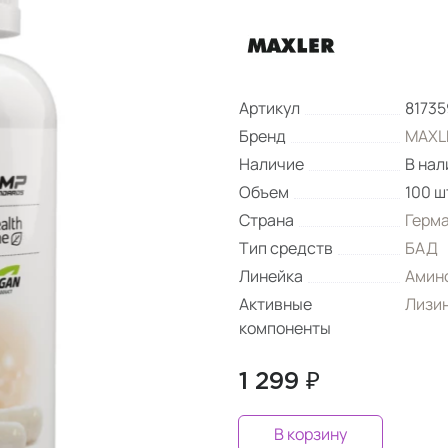
Артикул
81735
Бренд
MAXL
Наличие
В нал
Объем
100 ш
Страна
Герм
Тип средств
БАД
Линейка
Амин
Активные
Лизи
компоненты
1 299 ₽
В корзину