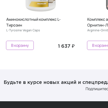
Аминокислотный комплекс L-
Комплекс 
Тирозин
Орнитин-Л
L-Tyrosine Vegan Caps
Arginine-Orni
В корзину
В корзин
1 637 ₽
Будьте в курсе новых акций и спецпре
Подпишитес