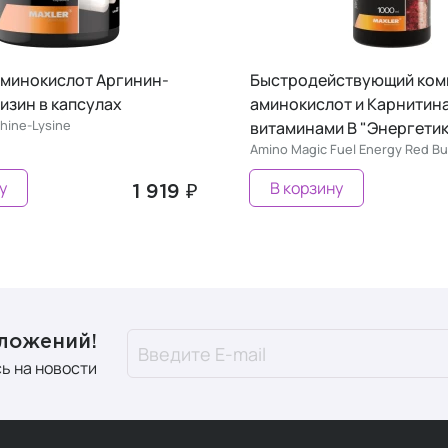
аминокислот Аргинин-
Быстродействующий ком
изин в капсулах
аминокислот и Карнитина
thine-Lysine
витаминами B "Энергетик
Amino Magic Fuel Energy Red Bul
у
В корзину
1 919 ₽
дложений!
ь на новости