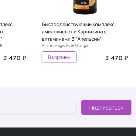
плекс
Быстродействующий комплекс
 с
аминокислот и Карнитина с
"
витаминами B "Апельсин"
l
Amino Magic Fuel Orange
В корзину
3 470 ₽
3 470 ₽
Подписаться