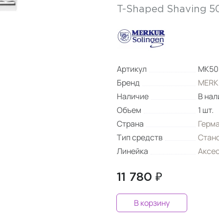
T-Shaped Shaving 5
Артикул
MK50
Бренд
MERK
Наличие
В нал
Объем
1 шт.
Страна
Герм
Тип средств
Стано
Линейка
Аксес
11 780 ₽
В корзину