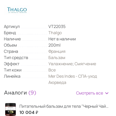
Артикул
VT22035
Бренд
Thalgo
Наличие
Нет в наличии
Объем
200ml
Страна
Франция
Тип средств
Бальзам
Эффект
Увлажнение
;
Смягчение
Тип кожи
Все
Линейка
Mer Des Indes - СПА-уход
Аюрведа
Смотреть все
Аналоги
(9)
Питательный бальзам для тела "Черный Чай-Бергамот"
10 004 ₽