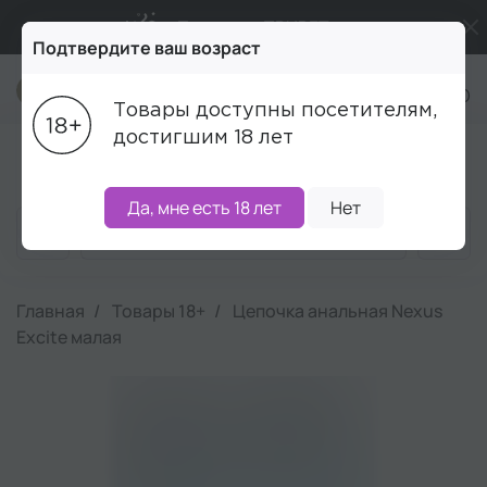
Промокод ПРИВЕТ
Подтвердите ваш возраст
Бесплатная доставка от 5 000₽
+7 (495) 215-16-00
Товары доступны посетителям,
Подарки в каждый заказ от 5 000₽
достигшим 18 лет
Блог
Акции
Бренды
Наборы
Скидки
Да, мне есть 18 лет
Нет
Главная
Товары 18+
Цепочка анальная Nexus
Excite малая