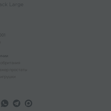
lack Large
001
s
ичии
кобритания
ажер простаты
-игрушки