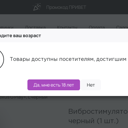
Промокод ПРИВЕТ
овинки
Доставка
Контакты
Оплата
Сало
дите ваш возраст
Акции
Бренды
Наборы
Товары доступны посетителям, достигшим 
Да, мне есть 18 лет
Нет
us G Play+, L черный
Вибростимулятор
черный (1 шт.)