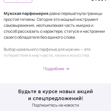
Мужская парфюмерия
давно перешагнула границы
простой гигиены. Сегодня это мощный инструмент
самовыражения, неотъемлемая часть имиджа и
способ рассказать о характере, статусе и настроении
своего обладателя без единого слова.
Выбор идеального парфюма для мужчин — это
путешествие в мир чувств, химии и искусства.
Подробнее
Виды мужской
парфюмерии
Будьте в курсе новых акций
и спецпредложений!
Основное различие между видами парфюмерии
Подпишитесь на новости
заключается в концентрации парфюмерного масла —