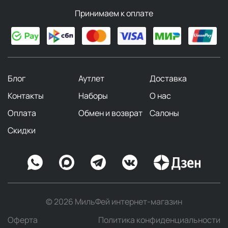
Концентрация ароматных масел здесь
колеблется от 4% до 10%, что обеспечивает
Принимаем к оплате
баланс между заметностью, стойкостью и
доступностью. Она охватывает широчайший
спектр ароматических семейств и подходит для
большинства повседневных ситуаций. Для
оптимального эффекта достаточно нескольких
Блог
Аутлет
Доставка
распылений на теплые участки кожи.
Контакты
Наборы
О нас
Парфюмерная вода (Eau de Parfum)
предлагает
более насыщенное звучание с концентрацией от
Оплата
Обмен и возврат
Салоны
15% до 20%. Ее отличает богатство раскрытия,
Скидки
выраженный шлейф и заметно большая
стойкость, достигающая 6-8 часов. Этот формат
создан для вечерних выходов, особых случаев
или прохладного времени года, когда аромат
должен звучать уверенно и долго, достаточно
всего 1-3 распылений.
© 2026 МильФей интернет-магазин
Парфюм, духи (Parfum, Parf, Extrait de Parfum)
–
Оферта
Политика конфиденциальности
вершина парфюмерного искусства, где