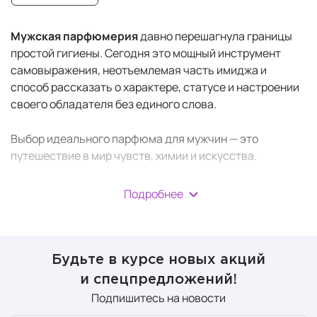
Мужская парфюмерия
давно перешагнула границы
простой гигиены. Сегодня это мощный инструмент
самовыражения, неотъемлемая часть имиджа и
способ рассказать о характере, статусе и настроении
своего обладателя без единого слова.
Выбор идеального парфюма для мужчин — это
путешествие в мир чувств, химии и искусства.
Подробнее
Виды мужской
парфюмерии
Будьте в курсе новых акций
и спецпредложений!
Основное различие между видами парфюмерии
Подпишитесь на новости
заключается в концентрации парфюмерного масла —