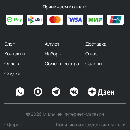
колеблется от 4% до 10%, что обеспечивает
Принимаем к оплате
баланс между заметностью, стойкостью и
доступностью. Она охватывает широчайший
спектр ароматических семейств и подходит для
большинства повседневных ситуаций. Для
оптимального эффекта достаточно нескольких
Блог
Аутлет
Доставка
распылений на теплые участки кожи.
Контакты
Наборы
О нас
Парфюмерная вода (Eau de Parfum)
предлагает
более насыщенное звучание с концентрацией от
Оплата
Обмен и возврат
Салоны
15% до 20%. Ее отличает богатство раскрытия,
Скидки
выраженный шлейф и заметно большая
стойкость, достигающая 6-8 часов. Этот формат
создан для вечерних выходов, особых случаев
или прохладного времени года, когда аромат
должен звучать уверенно и долго, достаточно
всего 1-3 распылений.
© 2026 МильФей интернет-магазин
Парфюм, духи (Parfum, Parf, Extrait de Parfum)
–
Оферта
Политика конфиденциальности
вершина парфюмерного искусства, где