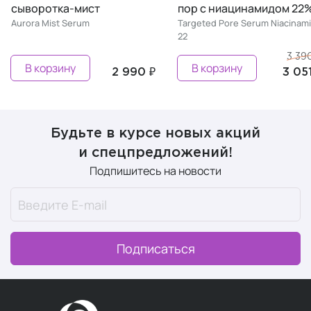
ыворотка-мист
пор с ниацинамидом 22%
rora Mist Serum
Targeted Pore Serum Niacinamide
22
3 390 ₽
В корзину
В корзину
2 990 ₽
3 051 ₽
Будьте в курсе новых акций
и спецпредложений!
Подпишитесь на новости
Подписаться