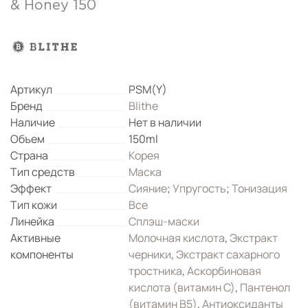
& Honey 150
Артикул
PSM(Y)
Бренд
Blithe
Наличие
Нет в наличии
Объем
150ml
Страна
Корея
Тип средств
Маска
Эффект
Сияние
;
Упругость
;
Тонизация
Тип кожи
Все
Линейка
Сплэш-маски
Активные
Молочная кислота
,
Экстракт
компоненты
черники
,
Экстракт сахарного
тростника
,
Аскорбиновая
кислота (витамин С)
,
Пантенол
(витамин B5)
,
Антиоксиданты