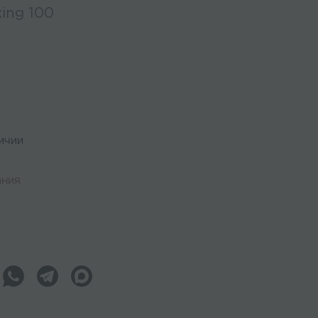
xing 100
0
ичии
l
ания