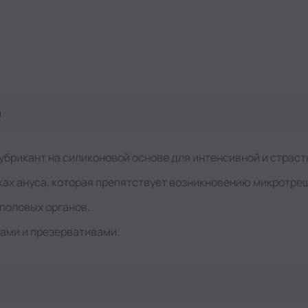
я
рикант на силиконовой основе для интенсивной и страст
ках ануса, которая препятствует возникновению микротрещ
половых органов.
ками и презервативами.