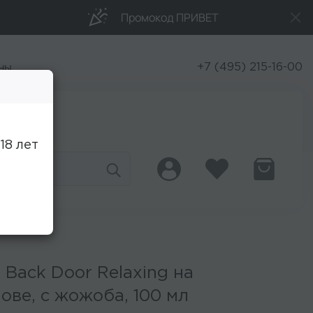
Промокод ПРИВЕТ
ны
+7 (495) 215-16-00
Скидки
18 лет
 Back Door Relaxing на
ове, с жожоба, 100 мл