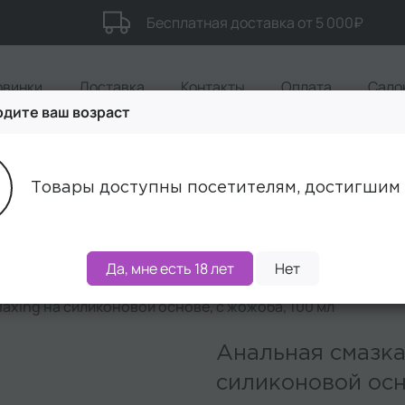
Бесплатная доставка от 5 000₽
овинки
Доставка
Контакты
Оплата
Сало
дите ваш возраст
Акции
Бренды
Наборы
Товары доступны посетителям, достигшим 
Да, мне есть 18 лет
Нет
laxing на силиконовой основе, с жожоба, 100 мл
Анальная смазка
силиконовой осн