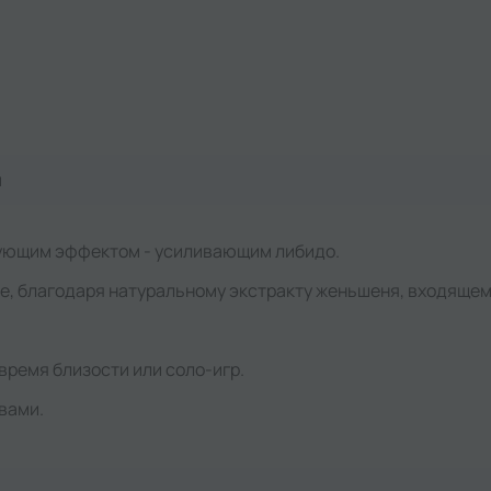
я
рующим эффектом - усиливающим либидо.
е, благодаря натуральному экстракту женьшеня, входящем
время близости или соло-игр.
вами.