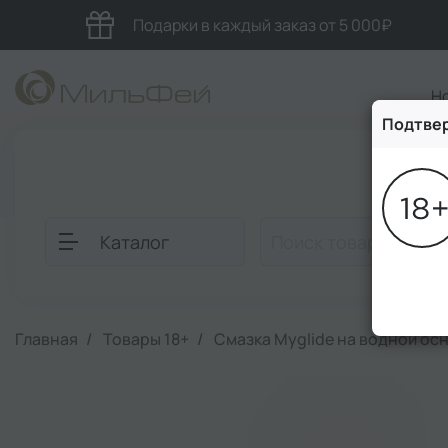
Подарки в каждый заказ от 5 000₽
Н
Подтвер
Блог
Каталог
Главная
Товары 18+
Смазка Myglide на водной осн