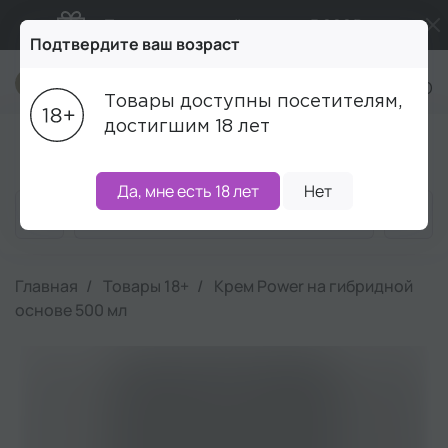
Подарки в каждый заказ от 5 000₽
Подтвердите ваш возраст
Промокод ПРИВЕТ
+7 (495) 215-16-00
Товары доступны посетителям,
Бесплатная доставка от 5 000₽
достигшим 18 лет
Блог
Акции
Бренды
Наборы
Скидки
Да, мне есть 18 лет
Нет
Главная
Товары 18+
Крем Power на гибридной
основе 500 мл