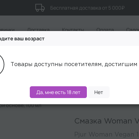
Бесплатная доставка от 5 000₽
овинки
Доставка
Контакты
Оплата
Сало
дите ваш возраст
Акции
Бренды
Наборы
Товары доступны посетителям, достигшим 
Да, мне есть 18 лет
Нет
й основе, 100 мл
Смазка Woman Ve
Pjur Woman Vegan 