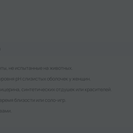
я
ты, не испытанные на животных.
уровня pH слизистых оболочек у женщин.
лицерина, синтетических отдушек или красителей.
время близости или соло-игр.
вами.