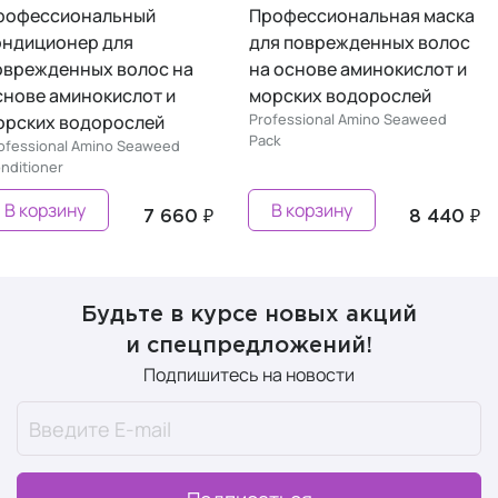
рофессиональный
Профессиональная маска
ондиционер для
для поврежденных волос
оврежденных волос на
на основе аминокислот и
снове аминокислот и
морских водорослей
Professional Amino Seaweed
орских водорослей
Pack
ofessional Amino Seaweed
nditioner
В корзину
В корзину
7 660 ₽
8 440 ₽
Будьте в курсе новых акций
и спецпредложений!
Подпишитесь на новости