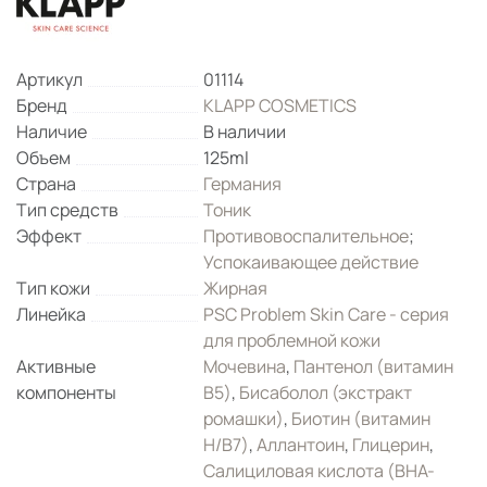
Артикул
01114
Бренд
KLAPP COSMETICS
Наличие
В наличии
Объем
125ml
Страна
Германия
Тип средств
Тоник
Эффект
Противовоспалительное
;
Успокаивающее действие
Тип кожи
Жирная
Линейка
PSC Problem Skin Care - серия
для проблемной кожи
Активные
Мочевина
,
Пантенол (витамин
компоненты
B5)
,
Бисаболол (экстракт
ромашки)
,
Биотин (витамин
H/B7)
,
Аллантоин
,
Глицерин
,
Салициловая кислота (ВНА-