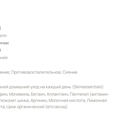
3
erm
ичии
l
ания
к
ение
;
Противовоспалительное
;
Сияние
ной домашний уход на каждый день (Skinessentials)
ерин
,
Мочевина
,
Бетаин
,
Аллантоин
,
Пантенол (витамин
люконат цинка
,
Аргинин
,
Молочная кислота
,
Лимонная
ота
,
Цинк органический (его оксид)