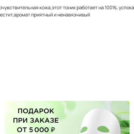
ерчувствительная кожа,этот тоник работает на 100%, успок
лестит,аромат приятный и ненавязчивый