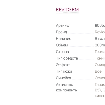
Артикул
8005
Бренд
Revid
Наличие
В нал
Объем
200m
Страна
Герм
Тип средств
Тони
Эффект
Очищ
Тип кожи
Все
Линейка
Основ
Активные
Глиц
компоненты
B5)
,
Г
кисл