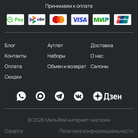
средств для базового ухода за кожей лица, шеи,
Принимаем к оплате
области вокруг глаз и губ, а также для тела. В
ассортименте есть продукты для всех типов кожи и
для решения конкретных проблем.
Для всех типов кожи
Блог
Аутлет
Доставка
Очищающий гель
Purifying Gel
Контакты
Наборы
О нас
Отшелушивающий энзимный лосьон
Enzyme
Peeling Liquid
Оплата
Обмен и возврат
Салоны
Энзимная маска
Enzyme Peeling Paste
Скидки
Нежный тоник для восстановления pH
кожи
Gentle pH Balancer
Энзимная пудра
Enzyme Foam Powder
РН регулирующий концентрат с мягким эффектом
пилинга
pH Manager Forte
Нежное очищающее молочко
Gentle Cleansing
© 2026 МильФей интернет-магазин
Milk
Оферта
Политика конфиденциальности
Для чувствительной кожи