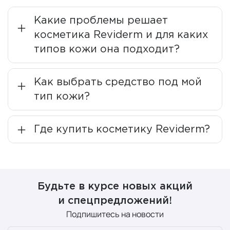
Производитель является международным лидером в
области
микродермабразии
и делает ставку на
Какие проблемы решает
«Качество, сделанное в Германии». Все средства
косметика Reviderm и для каких
производятся с учетом последних научных
типов кожи она подходит?
достижений. Микродермабразия помогает избавиться
от поврежденных клеток и остатков на коже, а затем
восстановить ее при помощи необходимых активных
Как выбрать средство под мой
ингредиентов.
тип кожи?
Более 10 тысяч лучших специалистов в области
дерматологии и косметологии по всему миру успешно
Где купить косметику Reviderm?
применяют Reviderm для поддержания естественного
здоровья, силы и красоты кожи.
Косметические линейки и
Будьте в курсе новых акций
популярная косметика
и спецпредложений!
Подпишитесь на новости
Reviderm