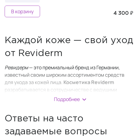
В корзину
4 300 ₽
Каждой коже — свой уход
от Reviderm
Ревидерм
— это премиальный бренд из Германии,
известный своим широким ассортиментом средств
для ухода за кожей лица.
Косметика
Reviderm
разрабатывается в сотрудничестве с ведущими
дерматологами с 1986 года, чтобы предложить
Подробнее
индивидуальный уход за вашей кожей.
Компания использует передовые технологии и
Ответы на часто
медицинские исследования, чтобы
создавать
высокоэффективную косметику
.
задаваемые вопросы