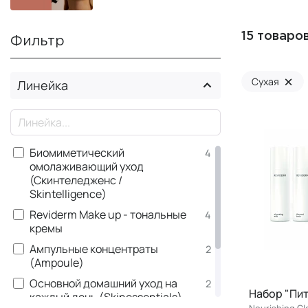
15 товаро
Фильтр
×
Сухая
Линейка
×
Биомиметический
4
омолаживающий уход
(Скинтеледженс /
Skintelligence)
Reviderm Make up - тональные
4
кремы
Ампульные концентраты
2
(Ampoule)
Основной домашний уход на
2
Набор "Пит
каждый день (Skinessentials)
Nourishing Cl