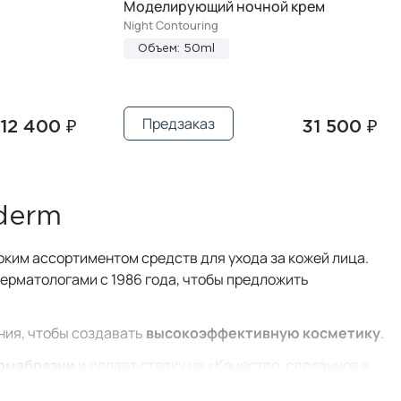
Моделирующий ночной крем
Night Contouring
Объем: 50ml
Предзаказ
12 400 ₽
31 500 ₽
derm
оким ассортиментом средств для ухода за кожей лица.
ерматологами с 1986 года, чтобы предложить
ния, чтобы создавать
высокоэффективную косметику
.
рмабразии
и делает ставку на «Качество, сделанное в
остижений. Микродермабразия помогает избавиться от