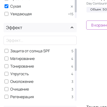
Day Contouri
×
Сухая
Объем: 5
Увядающая
+15
Чувствительная
+8
В корзин
Эффект
×
Защита от солнца SPF
5
Матирование
4
Тонирование
4
Упругость
4
Омоложение
3
Очищение
3
Регенерация
3
Увлажнение
3
Тональная 