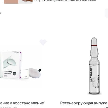
в
ание и восстановление"
Регенерирующая ампула
eansing Set