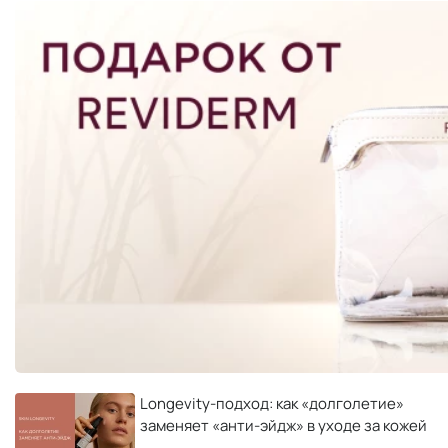
Longevity-подход: как «долголетие»
заменяет «анти-эйдж» в уходе за кожей