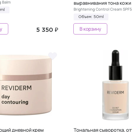
g Balm
выравнивания тона кожи
Brightening Control Cream SPF
0ml
Объем: 50ml
у
В корзину
5 350 ₽
щий дневной крем
Тональная сыворотка, от