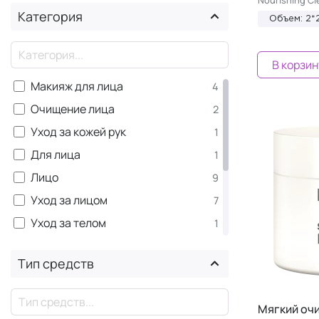
Решение по типу проблемной
2
Категория
Объем: 2
кожи (Skindication)
Наборы
1
×
В корзин
Макияж для лица
4
Очищение лица
2
Уход за кожей рук
1
Для лица
1
Лицо
9
Уход за лицом
7
Уход за телом
1
Тело
1
Тип средств
Руки
1
SPF защита для лица
1
×
Мягкий оч
Макияж
4