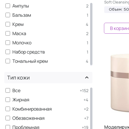
Soft Cleansin
Ампулы
2
Наборы
1
Объем: 5
Бальзам
1
Крем
4
В корзин
Маска
2
Молочко
1
Набор средств
1
Тональный крем
4
Тип кожи
Все
+152
Жирная
+4
Комбинированная
+2
Обезвоженная
+7
Моделирую
Проблемная
+19