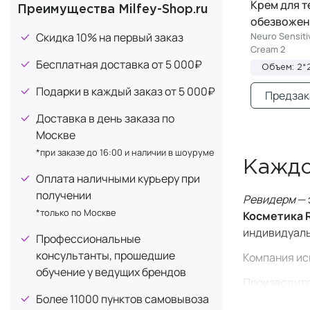
Лимонная кислота
1
Крем для т
Преимущества Milfey-Shop.ru
обезвоженн
Масло жожоба
1
Скидка 10% на первый заказ
Neuro Sensiti
Масло Ши
2
Cream 2
Бесплатная доставка от 5 000₽
Молочная кислота
4
Объем: 2
Ниацинамид (витамин B3)
Подарки в каждый заказ от 5 000₽
2
Предзак
Пантенол (витамин B5)
3
Доставка в день заказа по
Сквалан
Москве
4
*при заказе до 16:00 и наличии в шоуруме
Фитиновая кислота
1
Каждо
Церамиды
Оплата наличными курьеру при
4
получении
Ревидерм
— 
*только по Москве
Косметика
индивидуаль
Профессиональные
консультанты, прошедшие
Компания ис
обучение у ведущих брендов
Производите
Более 11000 пунктов самовывоза
Германии». 