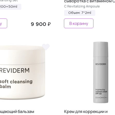
сыворотка с витамином 
C Revitalizing Ampoule
*200+50ml
Объем: 7*2ml
у
В корзину
9 900 ₽
ищающий бальзам
Крем для коррекции и