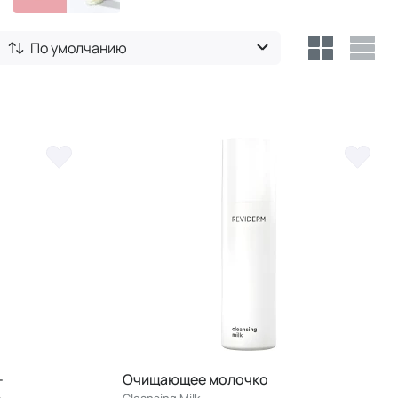
По умолчанию
-
Очищающее молочко
Cleansing Milk