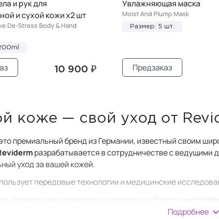
ела и рук для
Увлажняющая маска
Moist And Plump Mask
ой и сухой кожи x2 шт
ve De-Stress Body & Hand
Размер: 5 шт.
*200ml
аз
Предзаказ
10 900 ₽
й коже — свой уход от Revi
это премиальный бренд из Германии, известный своим шир
Reviderm
разрабатывается в сотрудничестве с ведущими д
ный уход за вашей кожей.
пользует передовые технологии и медицинские исследова
ль является международным лидером в области
микроде
Все средства производятся с учетом последних научных д
Подробнее