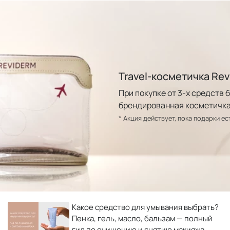
Travel-косметичка Rev
При покупке от 3-х средств 
брендированная косметичка
* Акция действует, пока подарки ес
Какое средство для умывания выбрать?
Пенка, гель, масло, бальзам — полный
гид по очищению и снятию макияжа