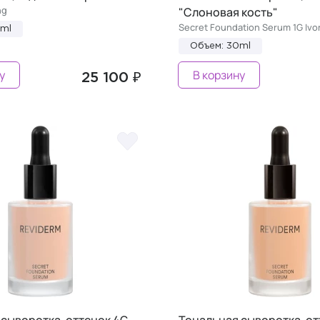
ng
"Слоновая кость"
Secret Foundation Serum 1G Ivo
0ml
Объем: 30ml
у
В корзину
25 100 ₽
сыворотка, оттенок 4G
Тональная сыворотка, от