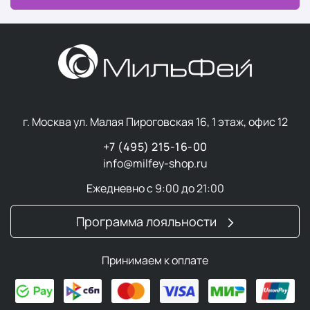
жир, пот, частицы грязи и макияж. Специально
подобранные для кожи очищающие средства
Ревидерм мягко очищают кожу от всех загрязнений, не
оставляя следов, не пересушивая ее. Балансирующие
тоники удаляют остатки известкового налета из
водопроводной воды, очищают, успокаивают и
увлажняют кожу.
г. Москва ул. Малая Пироговская 16, 1 этаж, офис 12
Процедуры и средства по уходу за кожей,
разработанные с учетом ее процессов и особенностей,
+7 (495) 215-16-00
дают наилучшие результаты и обеспечивают
info@milfey-shop.ru
максимальную переносимость.
Ежедневно с 9:00 до 21:00
Skinessentials
Программа лояльности
Линия
Skin Essentials
включает широкий ассортимент
средств для базового ухода за кожей лица, шеи,
Принимаем к оплате
области вокруг глаз и губ, а также для тела. В
ассортименте есть продукты для всех типов кожи и
для решения конкретных проблем.