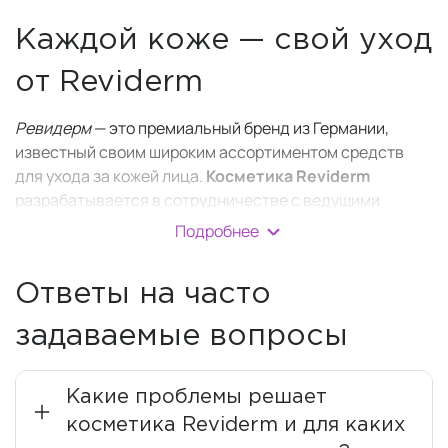
Каждой коже — свой уход
от Reviderm
Ревидерм
— это премиальный бренд из Германии,
известный своим широким ассортиментом средств
для ухода за кожей лица.
Косметика
Reviderm
разрабатывается в сотрудничестве с ведущими
дерматологами с 1986 года, чтобы предложить
Подробнее
индивидуальный уход за вашей кожей.
Компания использует передовые технологии и
Ответы на часто
медицинские исследования, чтобы
создавать
высокоэффективную косметику
.
задаваемые вопросы
Производитель является международным лидером в
области
микродермабразии
и делает ставку на
Какие проблемы решает
«Качество, сделанное в Германии». Все средства
косметика Reviderm и для каких
производятся с учетом последних научных