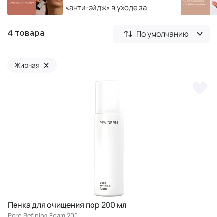
«анти-эйдж» в уходе за
кожей
По умолчанию
4 товара
×
Жирная
Пенка для очищения пор 200 мл
Pore Refining Foam 200