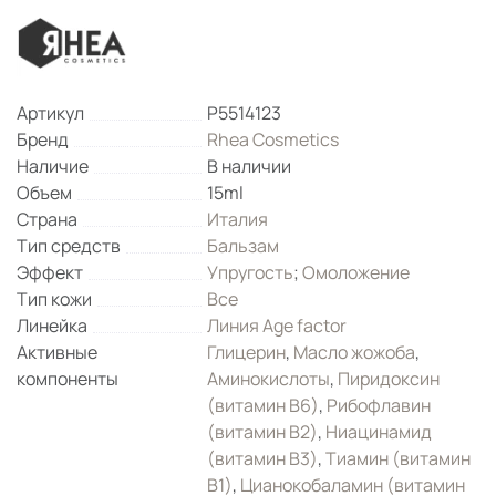
Артикул
P5514123
Бренд
Rhea Cosmetics
Наличие
В наличии
Объем
15ml
Страна
Италия
Тип средств
Бальзам
Эффект
Упругость
;
Омоложение
Тип кожи
Все
Линейка
Линия Age factor
Активные
Глицерин
,
Масло жожоба
,
компоненты
Аминокислоты
,
Пиридоксин
(витамин B6)
,
Рибофлавин
(витамин B2)
,
Ниацинамид
(витамин B3)
,
Тиамин (витамин
B1)
,
Цианокобаламин (витамин