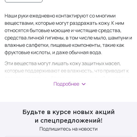
Наши руки ежедневно контактируют со многими
веществами, которые могут раздражать кожу. К ним
относятся бытовые моющие и чистящие средства,
средства личной гигиены, в том числе мыло, шампуни и
влажные салфетки, пищевые компоненты, такие как
фруктовые кислоты, и даже обычная вода.
Эти вещества могут лишать кожу защитных масел,
которые поддерживают ее влажность, что приводит к
появлению трещин, болезненных ощущений, сухости и
Подробнее
воспалению. Если кожа на руках повреждена, она
становится более восприимчивой к повреждениям и
раздражению.
Систематический уход за кожей рук с помощью
Будьте в курсе новых акций
профессиональной косметики
— залог их здоровья и
и спецпредложений!
молодости. Сочетание грамотной гигиены, защиты от
Подпишитесь на новости
внешних факторов и регулярного увлажнения