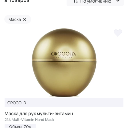
По умолчанию
9 товаров
×
Маска
OROGOLD
Маска для рук мульти-витамин
24k Multi-Vitamin Hand Mask
Объем: 70g