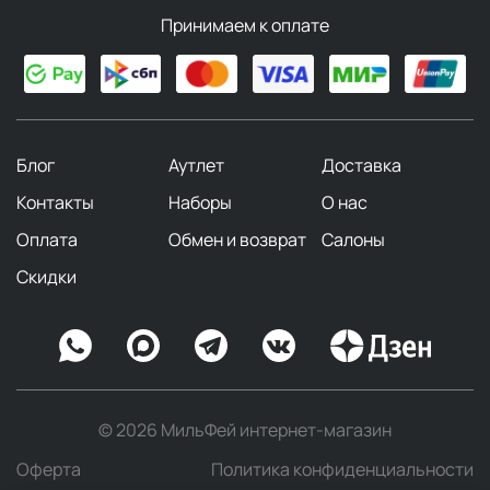
использовании средств, предназначенных для этой
Принимаем к оплате
цели.
Какие проблемы могут
возникать с кожей рук?
Блог
Аутлет
Доставка
В холодное время года, когда кожа естественным
Контакты
Наборы
О нас
образом теряет влагу,
сухость
становится одной
из самых распространенных проблем.
Оплата
Обмен и возврат
Салоны
Шелушение
— еще одна распространенная
Скидки
проблема, которая может быть вызвана
недостатком увлажнения. Шелушащиеся руки
могут заставлять вас чувствовать себя
некомфортно или выглядеть неухоженно.
Многие, помимо сухости и шелушения,
сталкиваются с
трещинами
на коже рук. Это
© 2026 МильФей интернет-магазин
особенно распространено среди тех, кто
Оферта
Политика конфиденциальности
работает с химикатами или регулярно моет руки.