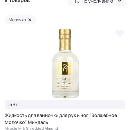
По умолчанию
8 товаров
×
Молочко
La Ric
Жидкость для ванночки для рук и ног "Волшебное
Молочко" Миндаль
Miracle Milk Shredded Almond