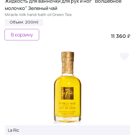
Жидкость для ванночки для рук и ног "Волшебное
молочко" Зеленый чай
Miracle milk hand-bath oil Green Tea
Объем: 200ml
В корзину
11 360 ₽
La Ric