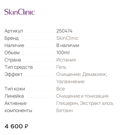
Артикул
250474
Бренд
SkinClinic
Наличие
В наличии
Объем
100ml
Страна
Испания
Тип средств
Гель
Эффект
Очищение
;
Демакияж
;
Увлажнение
Тип кожи
Все
Линейка
Очищение и тонизация
Активные
Глицерин
,
Экстракт алоэ
,
компоненты
Бетаин
4 600 ₽