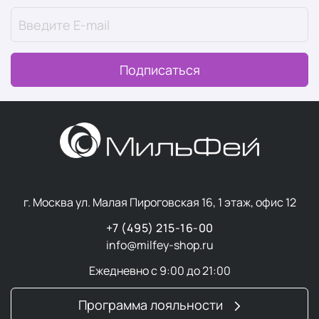
целый ряд проблем:
закупоренные поры
воспаление и угревая сыпь
Подписаться
нарушение кожного дыхания и питания
потеря эластичности
морщины
гиперпигментация
тусклый цвет
неровный тон
и т. д.
Лучшим решением будет ежедневный, тщательный и
г. Москва ул. Малая Пироговская 16, 1 этаж, офис 12
многоэтапный уход за кожей, а также
выбор косметики
+7 (495) 215-16-00
для лица
в соответствии с возрастом, типом кожи, а
info@milfey-shop.ru
также наличием и выраженностью кожных дефектов.
Ежедневно с 9:00 до 21:00
Регулярное выполнение простых, но эффективных
процедур — очищение, увлажнение и защита — может
Программа лояльности
существенно улучшить состояние и внешний вид