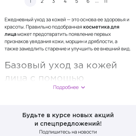
...
1
2
3
4
5
6
11
Ежедневный уход за кожей — это основа ее здоровья и
красоты. Правильно подобранная
косметика для
лица
может предотвратить появление первых
признаков увядания кожи, морщин и дряблости, а
также замедлить старение и улучшить ее внешний вид.
Базовый уход за кожей
лица с помощью
Подробнее
косметики
В течение дня на поверхности кожи скапливаются
загрязнения, невидимые невооруженным глазом.
Будьте в курсе новых акций
Частицы пыли и смога, а также декоративная
и спецпредложений!
косметика оседают на поверхности. И, если за кожей
Подпишитесь на новости
не ухаживать должным образом, может возникнуть