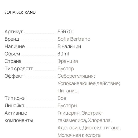
Артикул
55R701
Бренд
Sofia Bertrand
Наличие
В наличии
Объем
30ml
Страна
Франция
Тип средств
Бустер
Эффект
Себорегуляция
;
Успокаивающее действие
;
Питание
Тип кожи
Все
Линейка
Бустеры
Активные
Глицерин
,
Экстракт
компоненты
гамамелиса
,
Хлорелла
,
Аденозин
,
Диоксид титана
,
Молочная кислота