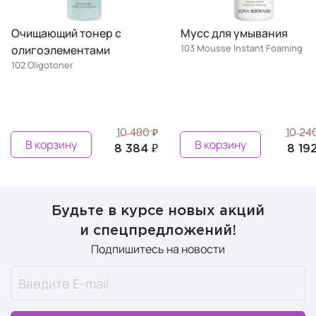
Мусс для умывания
Увлажняющий лосьон д
103 Mousse Instant Foaming
чувствительной кожи
105 Hydra Sensitive Lotion
10 240 ₽
10 24
В корзину
Предзаказ
8 192 ₽
8 19
Будьте в курсе новых акций
и спецпредложений!
Подпишитесь на новости