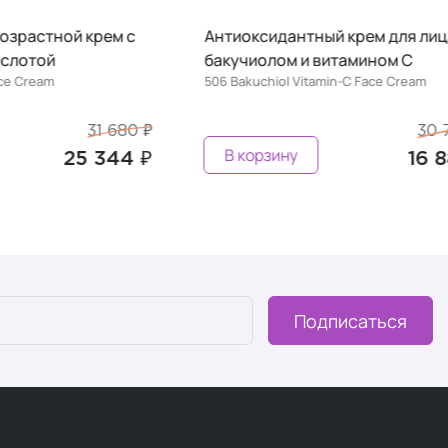
ой крем с
Антиоксидантный крем для лица с
бакучиолом и витамином С
506 Bakuchiol Vitamin-C Face Cream
31 680 ₽
30 700 ₽
В корзину
25 344 ₽
16 885 ₽
Подписаться