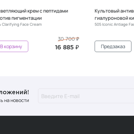
ий крем с пептидами
Культовый антивозрастн
гментации
гиалуроновой кислотой
g Face Cream
505 Iconic Antiage Face Cream
30 700 ₽
у
Предзаказ
16 885 ₽
дложений!
ь на новости