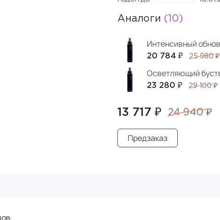
Аналоги
(10)
Интенсивный обнов
20 784 ₽
25 980 ₽
Осветляющий бусте
23 280 ₽
29 100 ₽
13 717 ₽
24 940 ₽
Предзаказ
дов.