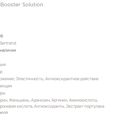
 Booster Solution
06
 Bertrand
 наличии
ция
ер
ожение
;
Эластичность
;
Антиоксидантное действие
ающая
еры
ерин
,
Женьшень
,
Аденозин
,
Аргинин
,
Аминокислоты
,
роновая кислота
,
Антиоксиданты
,
Экстракт портулака
.2027