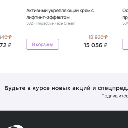
Активный укрепляющий крем с
Осветляющ
лифтинг-эффектом
против пи
502 Firmoactive Face Cream
504 Clarifyin
18 820 ₽
В корзину
В корзин
15 056 ₽
Будьте в курсе новых акций и спецпре
Подпишитес