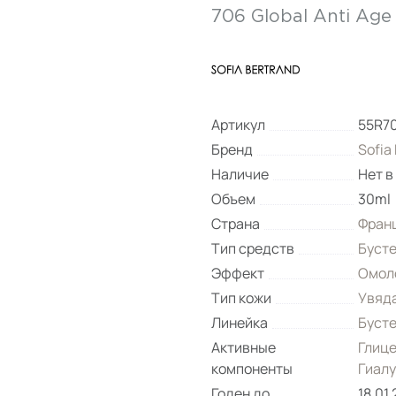
706 Global Anti Age
Артикул
55R7
Бренд
Sofia
Наличие
Нет в
Объем
30ml
Страна
Фран
Тип средств
Буст
Эффект
Омол
Тип кожи
Увяд
Линейка
Буст
Активные
Глиц
компоненты
Гиалу
Годен до
18.01