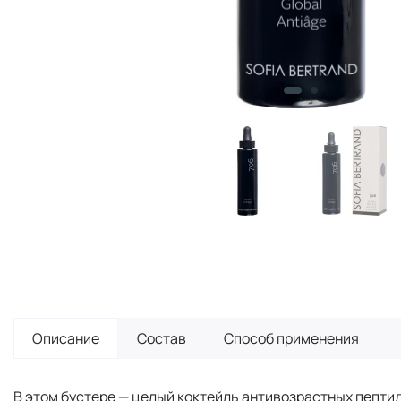
Описание
Состав
Способ применения
В этом бустере — целый коктейль антивозрастных пепти