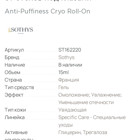
Anti-Puffiness Cryo Roll-On
Артикул
ST162220
Бренд
Sothys
Наличие
В наличии
Объем
15ml
Страна
Франция
Тип средств
Гель
Эффект
Омоложение
;
Увлажнение
;
Уменьшение отечности
Тип кожи
Увядающая
Линейка
Specific Care - Специальные
уходы
Активные
Глицерин
,
Трегалоза
компоненты