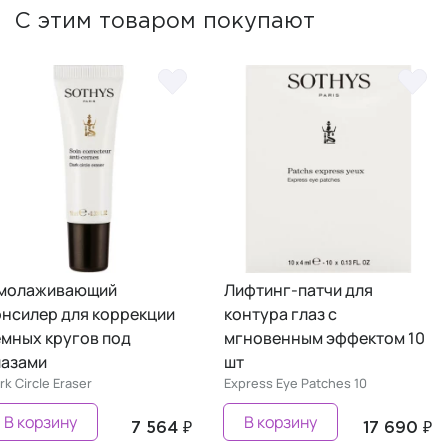
С этим товаром покупают
молаживающий
Лифтинг-патчи для
онсилер для коррекции
контура глаз с
емных кругов под
мгновенным эффектом 10
лазами
шт
rk Circle Eraser
Express Eye Patches 10
В корзину
В корзину
7 564 ₽
17 690 ₽