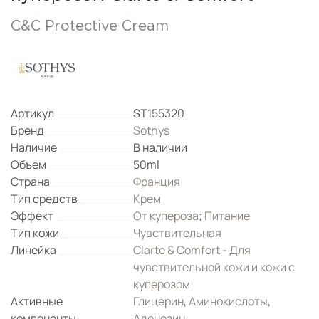
C&C Protective Cream
Артикул
ST155320
Бренд
Sothys
Наличие
В наличии
Объем
50ml
Страна
Франция
Тип средств
Крем
Эффект
От купероза
;
Питание
Тип кожи
Чувствительная
Линейка
Clarte & Comfort - Для
чувствительной кожи и кожи с
куперозом
Активные
Глицерин
,
Аминокислоты
,
компоненты
Аденозин