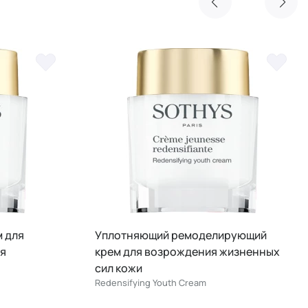
4
рующий
Омолаживающая сыворотка для
изненных
выравнивания рельефа кожи
(эффект лазерной и LED-терапии)
Unifying Youth Serum