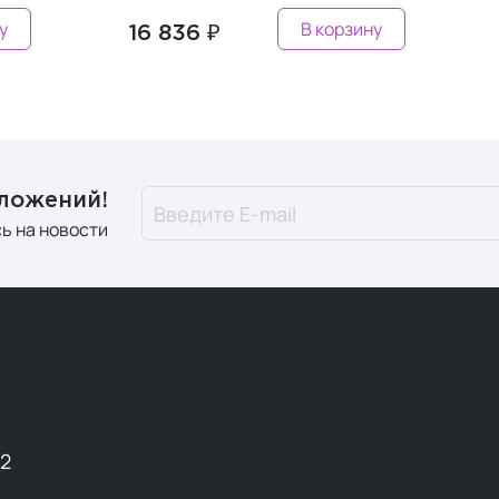
у
В корзину
16 836 ₽
дложений!
ь на новости
12