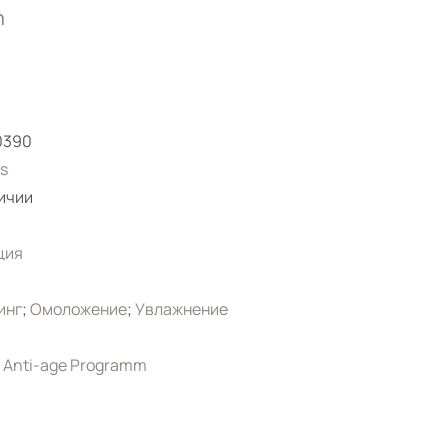
m
0390
s
ичии
ция
инг
;
Омоложение
;
Увлажнение
 Anti-age Programm