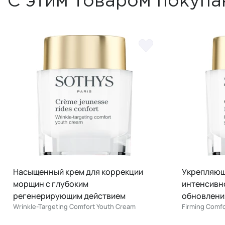
С этим товаром покупа
Укрепляющий насыщенный крем для
Реструкту
интенсивного клеточного
быстрого 
обновления и лифтинга
гомеостаза
Firming Comfort Youth Cream
иммунитет
Restructurin