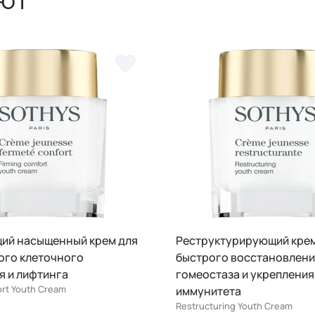
ют
рирующий крем для
Уплотняющий ремодели
восстановления
крем для возрождения ж
 и укрепления
сил кожи
Redensifying Youth Cream
а
g Youth Cream