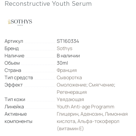
Reconstructive Youth Serum
Артикул
ST160334
Бренд
Sothys
Наличие
В наличии
Объем
30ml
Страна
Франция
Тип средств
Сыворотка
Эффект
Омоложение
;
Смягчение
;
Регенерация
Тип кожи
Увядающая
Линейка
Youth Anti-age Programm
Активные
Глицерин
,
Аденозин
,
Лимонная
компоненты
кислота
,
Альфа-токоферол
(витамин Е)