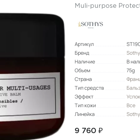
Muli-purpose Protec
Артикул
ST19
Бренд
Sothy
Наличие
В нал
Объем
75g
Страна
Фран
Тип средств
Баль
Эффект
Успо
Тип кожи
Все
Линейка
Sothy
9 760 ₽