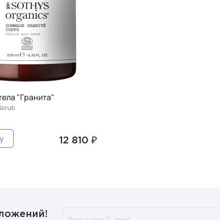
тела "Гранита"
Scrub
у
12 810 ₽
дложений!