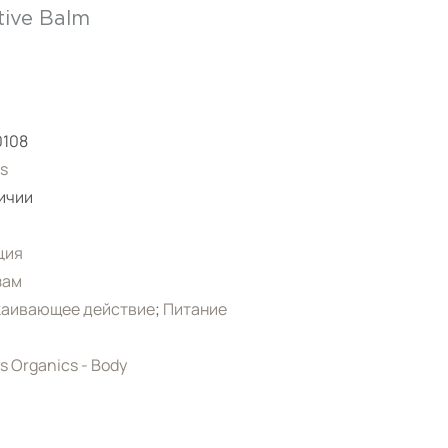
tive Balm
0108
s
ичии
ция
зам
каивающее действие
;
Питание
s Organics - Body